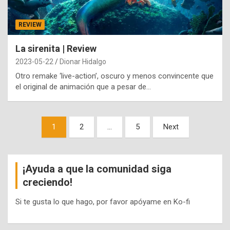
REVIEW
La sirenita | Review
2023-05-22
Dionar Hidalgo
Otro remake ‘live-action’, oscuro y menos convincente que
el original de animación que a pesar de…
Paginación
1
2
…
5
Next
de
entradas
¡Ayuda a que la comunidad siga
creciendo!
Si te gusta lo que hago, por favor apóyame en Ko-fi