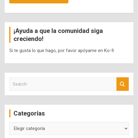
¡Ayuda a que la comunidad siga
creciendo!
Si te gusta lo que hago, por favor apóyame en Ko-fi
S
e
a
r
c
Categorías
h
Categorías