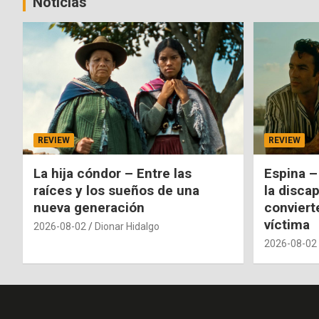
Noticias
REVIEW
REVIEW
La hija cóndor – Entre las
Espina –
raíces y los sueños de una
la disca
nueva generación
conviert
víctima
2026-08-02
Dionar Hidalgo
2026-08-02