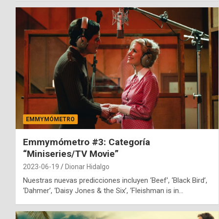
EMMYMÓMETRO
Emmymómetro #3: Categoría
“Miniseries/TV Movie”
2023-06-19
Dionar Hidalgo
Nuestras nuevas predicciones incluyen ‘Beef’, ‘Black Bird’,
‘Dahmer’, ‘Daisy Jones & the Six’, ‘Fleishman is in…