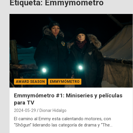
Etiqueta:
Emmymometro
AWARD SEASON
EMMYMÓMETRO
Emmymómetro #1: Miniseries y películas
para TV
2024-05-29
Dionar Hidalgo
El camino al Emmy esta calentando motores, con
“Shōgun” liderando las categoría de drama y “The…