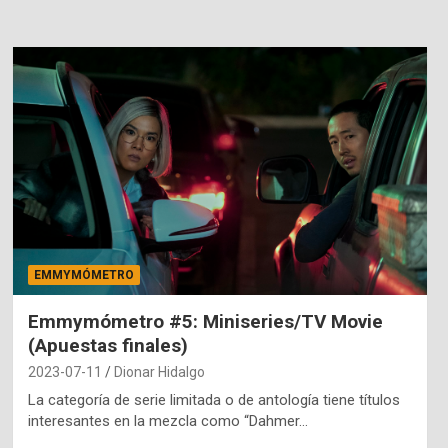
EMMYMÓMETRO
Emmymómetro #5: Miniseries/TV Movie
(Apuestas finales)
2023-07-11
Dionar Hidalgo
La categoría de serie limitada o de antología tiene títulos
interesantes en la mezcla como “Dahmer…