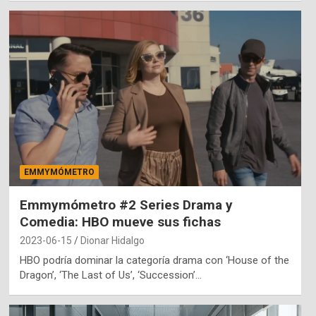
EMMYMÓMETRO
Emmymómetro #2 Series Drama y
Comedia: HBO mueve sus fichas
2023-06-15
Dionar Hidalgo
HBO podría dominar la categoría drama con ‘House of the
Dragon’, ‘The Last of Us’, ‘Succession’…