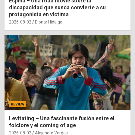
Espina – Una road movie sobre la
discapacidad que nunca convierte a su
protagonista en víctima
2026-08-02
Dionar Hidalgo
REVIEW
Levitating – Una fascinante fusión entre el
folclore y el coming of age
2026-08-02
Alejandro Vargas