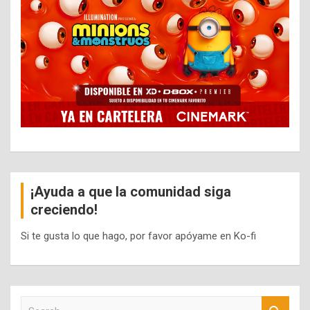
¡Ayuda a que la comunidad siga
creciendo!
Si te gusta lo que hago, por favor apóyame en Ko-fi
S