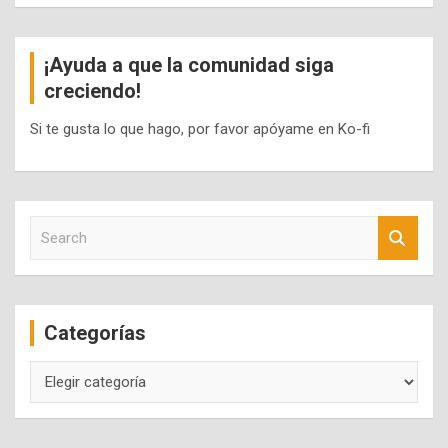
¡Ayuda a que la comunidad siga
creciendo!
Si te gusta lo que hago, por favor apóyame en Ko-fi
S
e
a
r
c
Categorías
h
Categorías