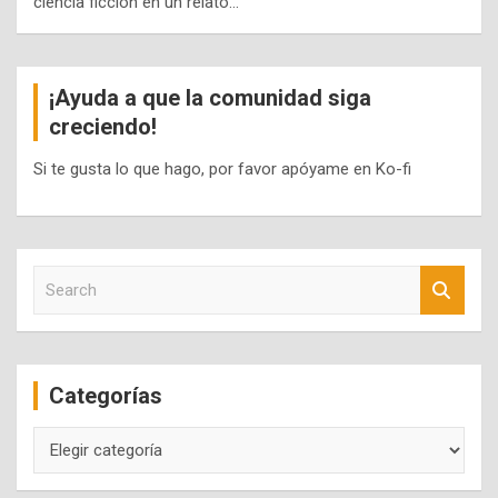
ciencia ficción en un relato…
¡Ayuda a que la comunidad siga
creciendo!
Si te gusta lo que hago, por favor apóyame en Ko-fi
S
e
a
r
c
Categorías
h
Categorías