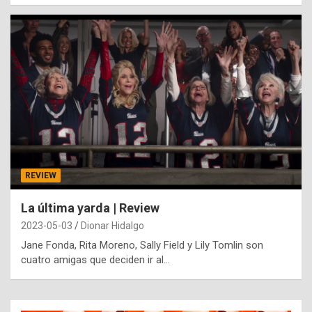
REVIEW
La última yarda | Review
2023-05-03
Dionar Hidalgo
Jane Fonda, Rita Moreno, Sally Field y Lily Tomlin son
cuatro amigas que deciden ir al…