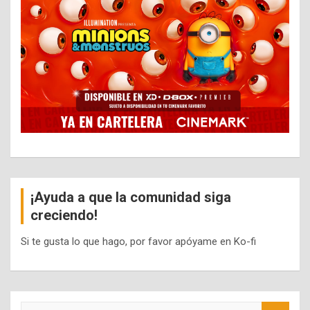
¡Ayuda a que la comunidad siga
creciendo!
Si te gusta lo que hago, por favor apóyame en Ko-fi
S