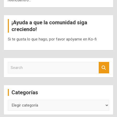
reencuentro…
¡Ayuda a que la comunidad siga
creciendo!
Si te gusta lo que hago, por favor apóyame en Ko-fi
S
e
a
r
c
Categorías
h
Categorías