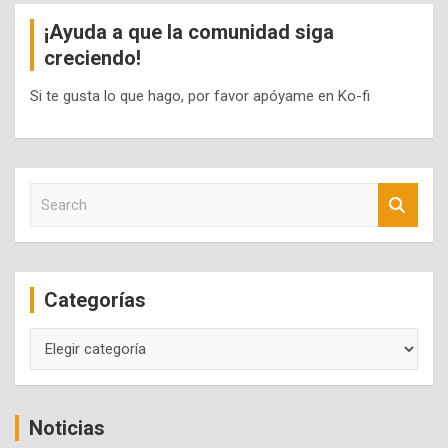
¡Ayuda a que la comunidad siga
creciendo!
Si te gusta lo que hago, por favor apóyame en Ko-fi
S
e
a
r
c
Categorías
h
Categorías
Noticias