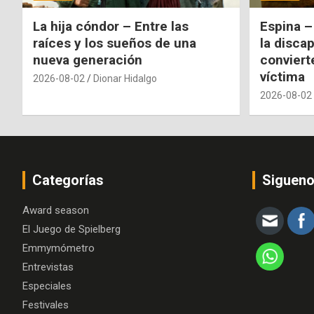
La hija cóndor – Entre las
Espina –
raíces y los sueños de una
la disca
nueva generación
conviert
víctima
2026-08-02
Dionar Hidalgo
2026-08-02
Categorías
Siguen
Award season
El Juego de Spielberg
Emmymómetro
Entrevistas
Especiales
Festivales