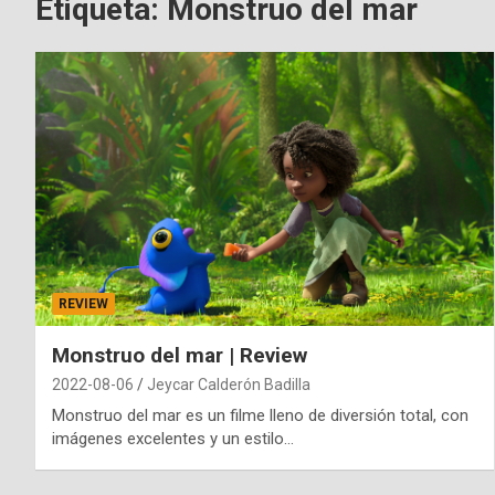
Etiqueta:
Monstruo del mar
REVIEW
Monstruo del mar | Review
2022-08-06
Jeycar Calderón Badilla
Monstruo del mar es un filme lleno de diversión total, con
imágenes excelentes y un estilo…