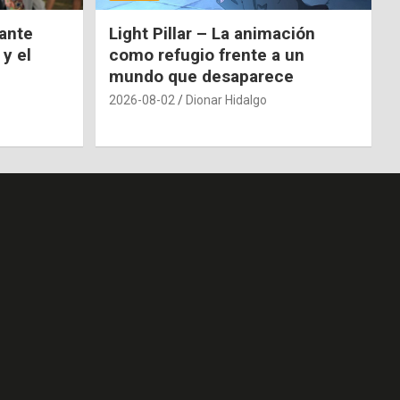
nante
Light Pillar – La animación
 y el
como refugio frente a un
mundo que desaparece
2026-08-02
Dionar Hidalgo