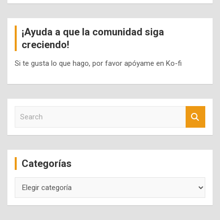
¡Ayuda a que la comunidad siga
creciendo!
Si te gusta lo que hago, por favor apóyame en Ko-fi
S
e
a
r
c
Categorías
h
Categorías