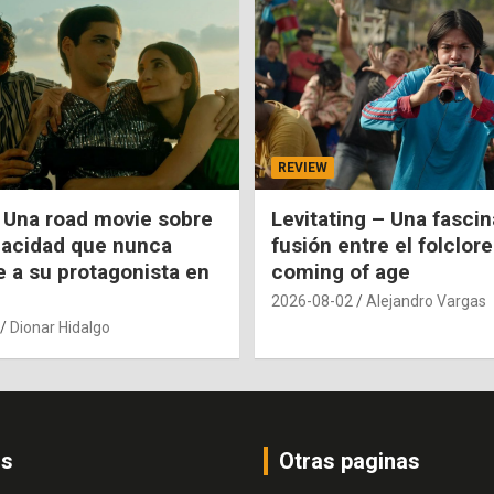
REVIEW
 Una road movie sobre
Levitating – Una fasci
pacidad que nunca
fusión entre el folclore
e a su protagonista en
coming of age
2026-08-02
Alejandro Vargas
Dionar Hidalgo
os
Otras paginas