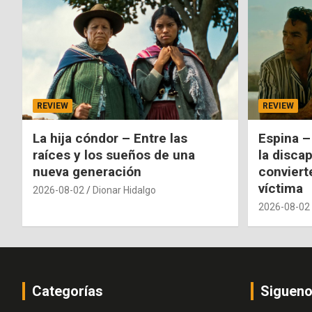
REVIEW
REVIEW
La hija cóndor – Entre las
Espina –
raíces y los sueños de una
la disca
nueva generación
conviert
víctima
2026-08-02
Dionar Hidalgo
2026-08-02
Categorías
Siguen