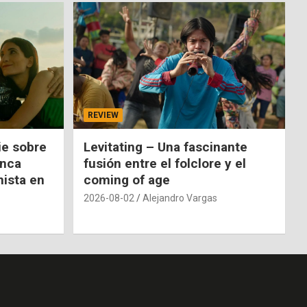
REVIEW
ie sobre
Levitating – Una fascinante
unca
fusión entre el folclore y el
nista en
coming of age
2026-08-02
Alejandro Vargas