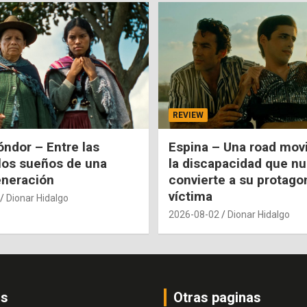
REVIEW
óndor – Entre las
Espina – Una road mov
 los sueños de una
la discapacidad que n
eneración
convierte a su protago
víctima
Dionar Hidalgo
2026-08-02
Dionar Hidalgo
os
Otras paginas