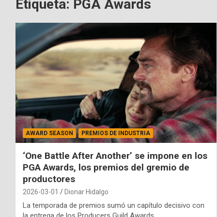
Etiqueta:
PGA Awards
AWARD SEASON
PREMIOS DE INDUSTRIA
‘One Battle After Another’ se impone en los
PGA Awards, los premios del gremio de
productores
2026-03-01
Dionar Hidalgo
La temporada de premios sumó un capítulo decisivo con
la entrega de los Producers Guild Awards…