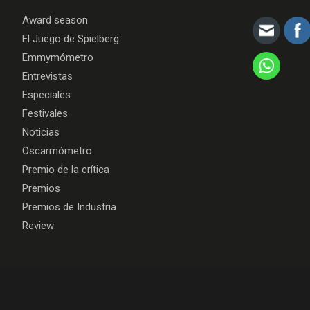
Award season
El Juego de Spielberg
Emmymómetro
Entrevistas
Especiales
Festivales
Noticias
Oscarmómetro
Premio de la crítica
Premios
Premios de Industria
Review
Copyright © 2026
Algo más que cine
Theme by:
Theme Hors