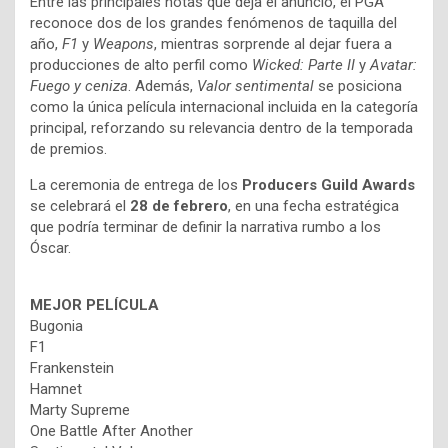
Entre las principales notas que deja el anuncio, el PGA
reconoce dos de los grandes fenómenos de taquilla del
año,
F1
y
Weapons
, mientras sorprende al dejar fuera a
producciones de alto perfil como
Wicked: Parte II
y
Avatar:
Fuego y ceniza
. Además,
Valor sentimental
se posiciona
como la única película internacional incluida en la categoría
principal, reforzando su relevancia dentro de la temporada
de premios.
La ceremonia de entrega de los
Producers Guild Awards
se celebrará el
28 de febrero
, en una fecha estratégica
que podría terminar de definir la narrativa rumbo a los
Óscar.
MEJOR PELÍCULA
Bugonia
F1
Frankenstein
Hamnet
Marty Supreme
One Battle After Another