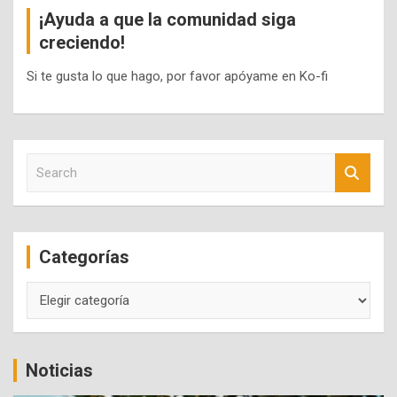
¡Ayuda a que la comunidad siga
creciendo!
Si te gusta lo que hago, por favor apóyame en Ko-fi
S
e
a
r
c
Categorías
h
Categorías
Noticias