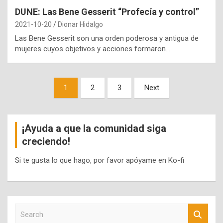
DUNE: Las Bene Gesserit “Profecía y control”
2021-10-20
Dionar Hidalgo
Las Bene Gesserit son una orden poderosa y antigua de
mujeres cuyos objetivos y acciones formaron…
Paginación
1
2
3
Next
de
entradas
¡Ayuda a que la comunidad siga
creciendo!
Si te gusta lo que hago, por favor apóyame en Ko-fi
S
e