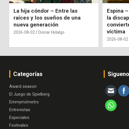
La hija cóndor – Entre las
Espina –
raíces y los sueños de una
la disca
nueva generación
conviert
víctima
2026-08-02
Dionar Hidalgo
2026-08-02
Categorías
Siguen
Award season
El Juego de Spielberg
Emmymómetro
Entrevistas
Especiales
Festivales