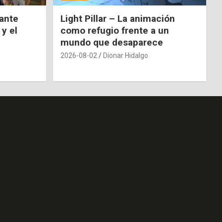
nante
Light Pillar – La animación
 y el
como refugio frente a un
mundo que desaparece
2026-08-02
Dionar Hidalgo