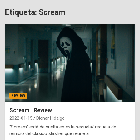
Etiqueta:
Scream
REVIEW
Scream | Review
2022-01-15
Dionar Hidalgo
“Scream” está de vuelta en esta secuela/ recuela de
reinicio del clásico slasher que reúne a…