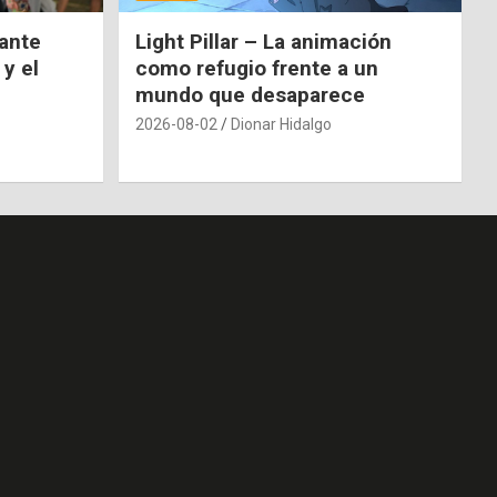
nante
Light Pillar – La animación
 y el
como refugio frente a un
mundo que desaparece
2026-08-02
Dionar Hidalgo