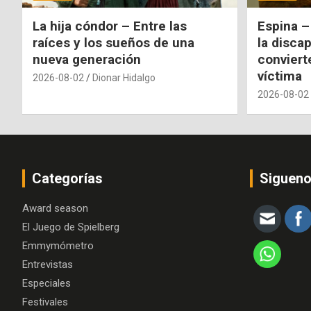
La hija cóndor – Entre las
Espina –
raíces y los sueños de una
la disca
nueva generación
conviert
víctima
2026-08-02
Dionar Hidalgo
2026-08-02
Categorías
Siguen
Award season
El Juego de Spielberg
Emmymómetro
Entrevistas
Especiales
Festivales