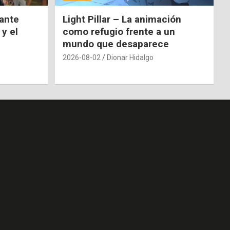
nante
Light Pillar – La animación
 y el
como refugio frente a un
mundo que desaparece
2026-08-02
Dionar Hidalgo