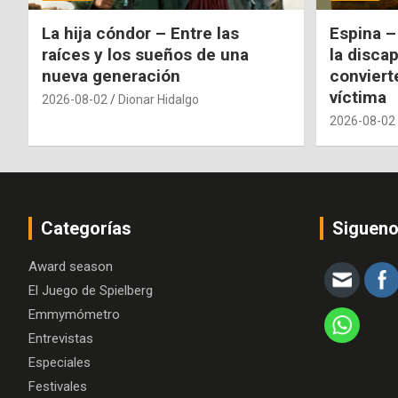
La hija cóndor – Entre las
Espina –
raíces y los sueños de una
la disca
nueva generación
conviert
víctima
2026-08-02
Dionar Hidalgo
2026-08-02
Categorías
Siguen
Award season
El Juego de Spielberg
Emmymómetro
Entrevistas
Especiales
Festivales