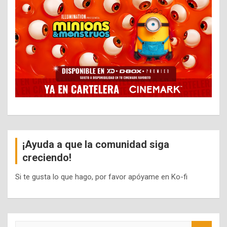
¡Ayuda a que la comunidad siga
creciendo!
Si te gusta lo que hago, por favor apóyame en Ko-fi
S