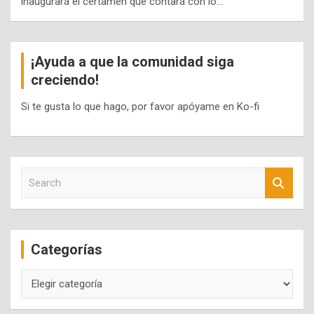
inaugurará el certamen que contará con lo…
¡Ayuda a que la comunidad siga
creciendo!
Si te gusta lo que hago, por favor apóyame en Ko-fi
S
e
a
r
c
Categorías
h
Categorías