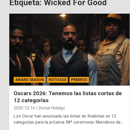
Etiqueta:
Wicked For Good
AWARD SEASON
NOTICIAS
PREMIOS
Oscars 2026: Tenemos las listas cortas de
12 categorías
2025-12-16
Dionar Hidalgo
Los Oscar han anunciado las listas de finalistas en 12
categorías para la próxima 98ª ceremonia. Miembros de…