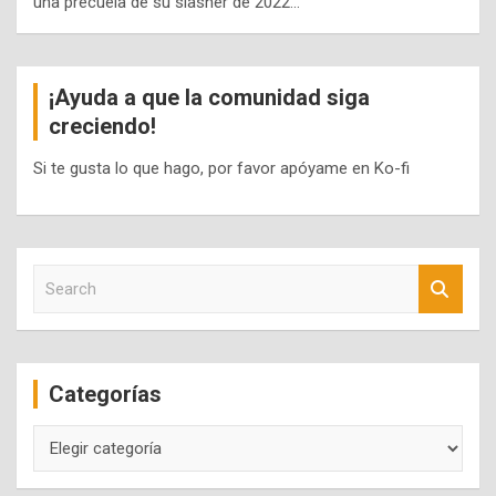
una precuela de su slasher de 2022…
¡Ayuda a que la comunidad siga
creciendo!
Si te gusta lo que hago, por favor apóyame en Ko-fi
S
e
a
r
c
Categorías
h
Categorías