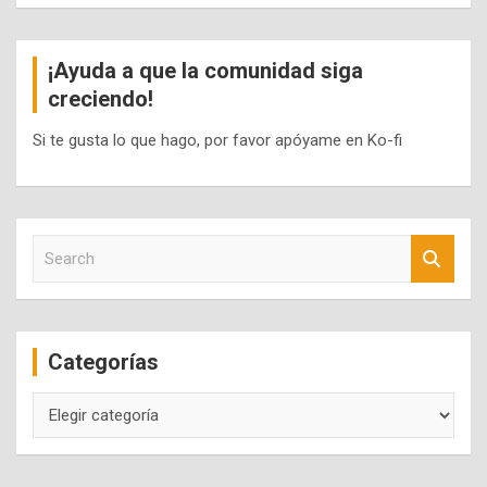
¡Ayuda a que la comunidad siga
creciendo!
Si te gusta lo que hago, por favor apóyame en Ko-fi
S
e
a
r
c
Categorías
h
Categorías