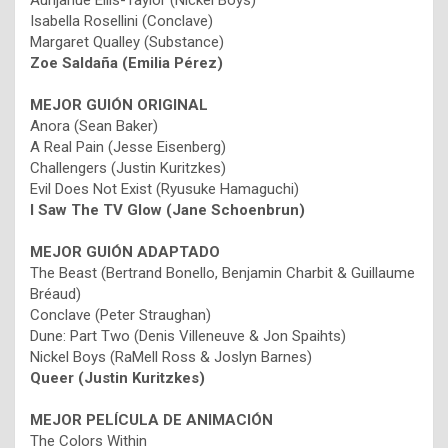
Aunjanue Ellis-Taylor (Nickel Boys)
Isabella Rosellini (Conclave)
Margaret Qualley (Substance)
Zoe Saldaña (Emilia Pérez)
MEJOR GUIÓN ORIGINAL
Anora (Sean Baker)
A Real Pain (Jesse Eisenberg)
Challengers (Justin Kuritzkes)
Evil Does Not Exist (Ryusuke Hamaguchi)
I Saw The TV Glow (Jane Schoenbrun)
MEJOR GUIÓN ADAPTADO
The Beast (Bertrand Bonello, Benjamin Charbit & Guillaume
Bréaud)
Conclave (Peter Straughan)
Dune: Part Two (Denis Villeneuve & Jon Spaihts)
Nickel Boys (RaMell Ross & Joslyn Barnes)
Queer (Justin Kuritzkes)
MEJOR PELÍCULA DE ANIMACIÓN
The Colors Within