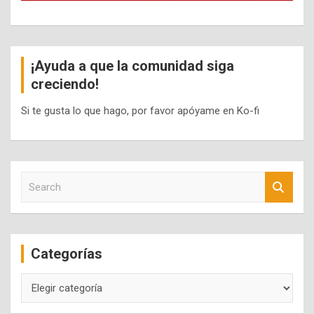
¡Ayuda a que la comunidad siga
creciendo!
Si te gusta lo que hago, por favor apóyame en Ko-fi
S
e
a
r
c
Categorías
h
Categorías