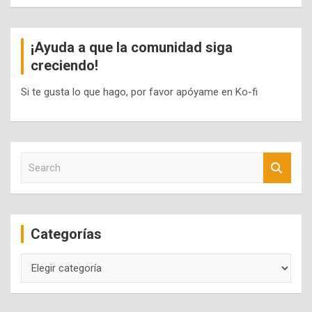
¡Ayuda a que la comunidad siga
creciendo!
Si te gusta lo que hago, por favor apóyame en Ko-fi
S
e
a
r
c
Categorías
h
Categorías