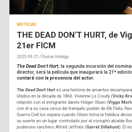
NOTICIAS
THE DEAD DON’T HURT, de Vigg
21er FICM
2023-09-21
Dionar Hidalgo
The Dead Don’t Hurt
, la segunda incursión del nomin
director, será la película que inaugurará la 21ª edició
contará con la presencia del actor.
The Dead Don’t Hurt
es una historia de amantes desamparado
Unidos en la década de 1860. Vivienne Le Coudy (
Vicky Kri
relación con el inmigrante danés Holger Olsen (
Viggo Mor
con él a su casa cerca del tranquilo pueblo de Elk Flats, Ne
Guerra Civil los separa cuando Olsen toma la fatídica decisi
su suerte en un lugar controlado por el corrupto alcalde Rud
poderoso ranchero Alfred Jeffries (
Garret Dillahunt
). El v