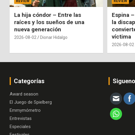
REVIEW
REVIEW
La hija cóndor – Entre las
Espina –
raíces y los sueños de una
la disca
nueva generación
conviert
víctima
2026-08-02
Dionar Hidalgo
2026-08-02
Categorías
Siguen
Award season
El Juego de Spielberg
Emmymómetro
Entrevistas
Especiales
Festivales