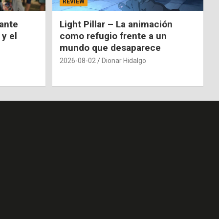
REVIEW
nante
Light Pillar – La animación
 y el
como refugio frente a un
mundo que desaparece
2026-08-02
Dionar Hidalgo