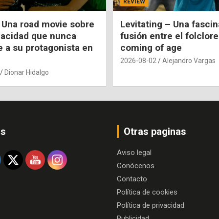
REVIEW
 Una road movie sobre
Levitating – Una fasci
pacidad que nunca
fusión entre el folclore
e a su protagonista en
coming of age
2026-08-02
Alejandro Vargas
Dionar Hidalgo
os
Otras paginas
Aviso legal
Conócenos
Contacto
Política de cookies
Política de privacidad
Publicidad