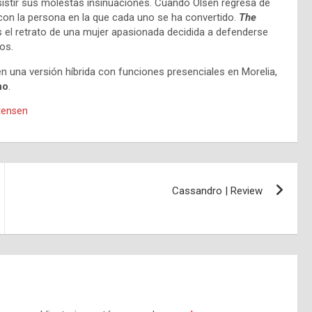
esistir sus molestas insinuaciones. Cuando Olsen regresa de
 con la persona en la que cada uno se ha convertido.
The
es el retrato de una mujer apasionada decidida a defenderse
os.
n una versión híbrida con funciones presenciales en Morelia,
no
.
tensen
Cassandro | Review