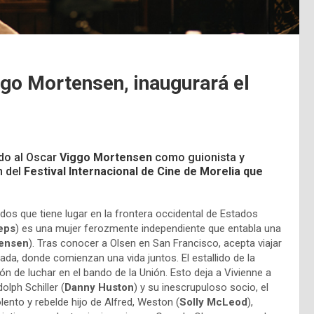
o Mortensen, inaugurará el
ado al Oscar
Viggo Mortensen
como guionista y
n del
Festival Internacional de Cine de Morelia que
s que tiene lugar en la frontera occidental de Estados
eps
) es una mujer ferozmente independiente que entabla una
tensen
). Tras conocer a Olsen en San Francisco, acepta viajar
vada, donde comienzan una vida juntos. El estallido de la
ón de luchar en el bando de la Unión. Esto deja a Vivienne a
olph Schiller (
Danny Huston
) y su inescrupuloso socio, el
iolento y rebelde hijo de Alfred, Weston (
Solly McLeod
),