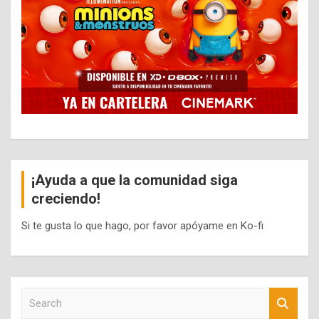
¡Ayuda a que la comunidad siga
creciendo!
Si te gusta lo que hago, por favor apóyame en Ko-fi
S
e