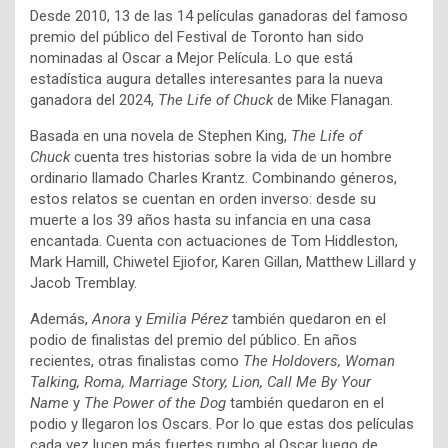
Desde 2010, 13 de las 14 películas ganadoras del famoso
premio del público del Festival de Toronto han sido
nominadas al Oscar a Mejor Película. Lo que está
estadística augura detalles interesantes para la nueva
ganadora del 2024,
The Life of Chuck
de Mike Flanagan.
Basada en una novela de Stephen King,
The Life of
Chuck
cuenta tres historias sobre la vida de un hombre
ordinario llamado Charles Krantz. Combinando géneros,
estos relatos se cuentan en orden inverso: desde su
muerte a los 39 años hasta su infancia en una casa
encantada. Cuenta con actuaciones de Tom Hiddleston,
Mark Hamill, Chiwetel Ejiofor, Karen Gillan, Matthew Lillard y
Jacob Tremblay.
Además,
Anora
y
Emilia Pérez
también quedaron en el
podio de finalistas del premio del público. En años
recientes, otras finalistas como
The Holdovers, Woman
Talking, Roma, Marriage Story, Lion, Call Me By Your
Name
y
The Power of the Dog
también quedaron en el
podio y llegaron los Oscars. Por lo que estas dos películas
cada vez lucen más fuertes rumbo al Oscar luego de