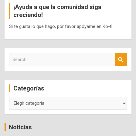
¡Ayuda a que la comunidad siga
creciendo!
Si te gusta lo que hago, por favor apóyame en Ko-fi
S
e
a
r
c
Categorías
h
Categorías
Noticias