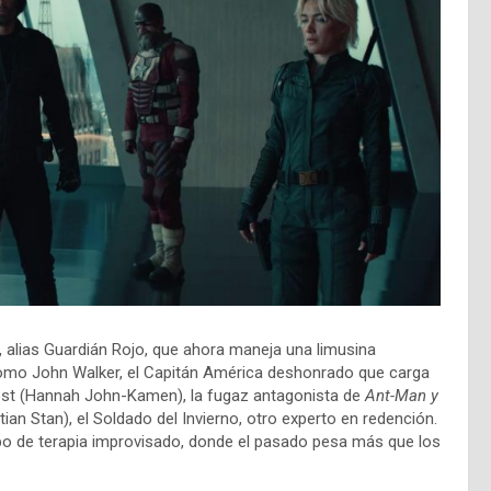
 alias Guardián Rojo, que ahora maneja una limusina
como John Walker, el Capitán América deshonrado que carga
ost (Hannah John-Kamen), la fugaz antagonista de
Ant-Man y
an Stan), el Soldado del Invierno, otro experto en redención.
o de terapia improvisado, donde el pasado pesa más que los