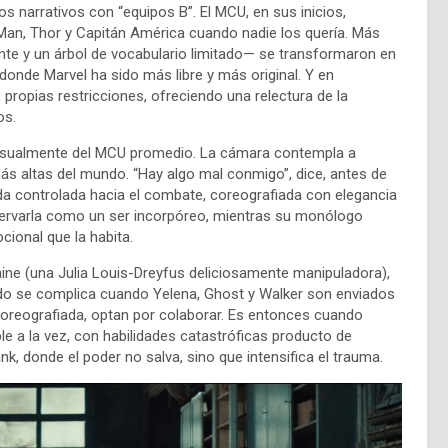
os narrativos con “equipos B”. El MCU, en sus inicios,
Man, Thor y Capitán América cuando nadie los quería. Más
e y un árbol de vocabulario limitado— se transformaron en
onde Marvel ha sido más libre y más original. Y en
s propias restricciones, ofreciendo una relectura de la
os.
visualmente del MCU promedio. La cámara contempla a
más altas del mundo. “Hay algo mal conmigo”, dice, antes de
aída controlada hacia el combate, coreografiada con elegancia
servarla como un ser incorpóreo, mientras su monólogo
ocional que la habita.
taine (una Julia Louis-Dreyfus deliciosamente manipuladora),
todo se complica cuando Yelena, Ghost y Walker son enviados
 coreografiada, optan por colaborar. Es entonces cuando
le a la vez, con habilidades catastróficas producto de
k, donde el poder no salva, sino que intensifica el trauma.