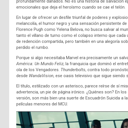
profundamente dañados. No es una historia de salvación ép
emocionales que deja el heroísmo cuando se cae el telón.
En lugar de ofrecer un desfile triunfal de poderes y explos
melancolía, el humor negro y una sensación persistente de
Florence Pugh como Yelena Belova, no busca salvar al mu
tanto el villano de turno como el colapso interno que cada 
de redención compartida, pero también en una alegoría sob
perdido el rumbo.
Porque si algo necesitaba Marvel era precisamente un salv
América: Un Mundo Feliz
, la franquicia que dominó el entr
ola de los Vengadores.
Thunderbolts
, contra todo pronósti
desde
WandaVision
, ese oasis televisivo que sigue siendo s
El título, estilizado con un asterisco, parece reírse de sí m
advertencia, un pie de página irónico. ¿Quiénes son? En los
versión, son más bien una suerte de Escuadrón Suicida a la 
películas menores del MCU.