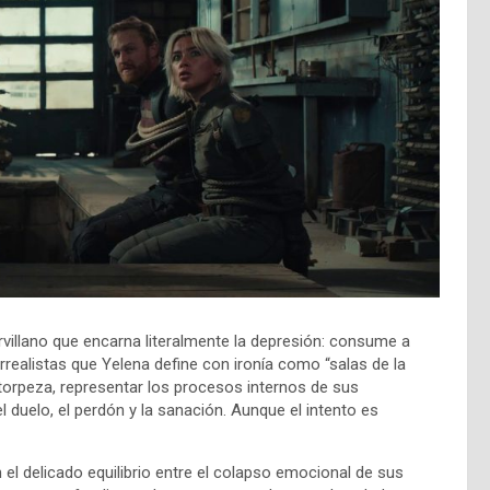
rvillano que encarna literalmente la depresión: consume a
realistas que Yelena define con ironía como “salas de la
n torpeza, representar los procesos internos de sus
 duelo, el perdón y la sanación. Aunque el intento es
el delicado equilibrio entre el colapso emocional de sus