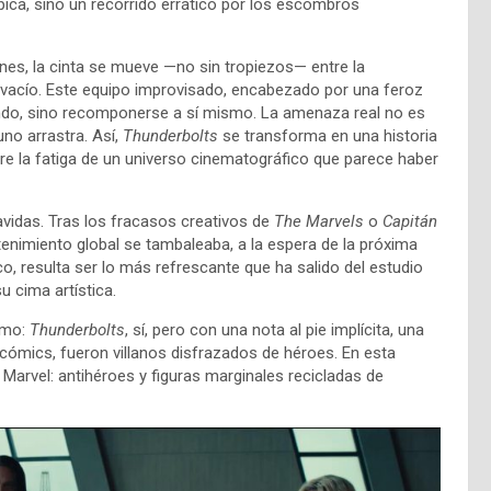
ica, sino un recorrido errático por los escombros
iones, la cinta se mueve —no sin tropiezos— entre la
 vacío. Este equipo improvisado, encabezado por una feroz
ndo, sino recomponerse a sí mismo. La amenaza real no es
uno arrastra. Así,
Thunderbolts
se transforma en una historia
re la fatiga de un universo cinematográfico que parece haber
avidas. Tras los fracasos creativos de
The Marvels
o
Capitán
etenimiento global se tambaleaba, a la espera de la próxima
co, resulta ser lo más refrescante que ha salido del estudio
u cima artística.
ismo:
Thunderbolts
, sí, pero con una nota al pie implícita, una
 cómics, fueron villanos disfrazados de héroes. En esta
Marvel: antihéroes y figuras marginales recicladas de