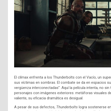
El clímax enfrenta a los Thunderbolts con el Vacío, un supe
sus víctimas en sombras. El combate se da en espacios sur
vergüenza interconectadas”. Aquí la película intenta, no si
personajes con imágenes exteriores: metáforas visuales del
valiente, su eficacia dramática es desigual.
A pesar de sus defectos,
Thunderbolts
logra sostenerse en 