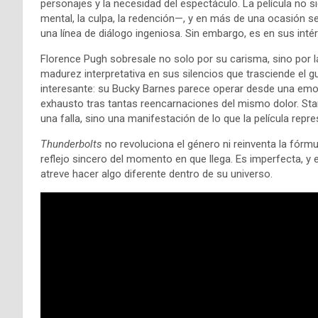
personajes y la necesidad del espectáculo. La película no 
mental, la culpa, la redención—, y en más de una ocasión se
una línea de diálogo ingeniosa. Sin embargo, es en sus int
Florence Pugh sobresale no solo por su carisma, sino por l
madurez interpretativa en sus silencios que trasciende el g
interesante: su Bucky Barnes parece operar desde una emoc
exhausto tras tantas reencarnaciones del mismo dolor. St
una falla, sino una manifestación de lo que la película rep
Thunderbolts
no revoluciona el género ni reinventa la fór
reflejo sincero del momento en que llega. Es imperfecta, 
atreve hacer algo diferente dentro de su universo.