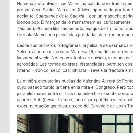
No sería justo olvidar que Marvel ha sabido construir imperi
prosperó sin Spider-Man ni los X-Men, apostando por Iron 
adelante,
Guardianes de la Galaxia
—con un mapache parlant
íconos pop. El margen de lo mainstream es, curiosamente, d
Thunderbolts
, esa libertad se nota, aunque se limita por su
fórmula Marvel con pinceladas prestadas de otros product
Desde sus primeros fotogramas, la película se desmarca 
Yelena, al borde del coloso Merdeka 18, una de las torres 
lanzarse al vacío. No es un intento de suicidio, sino una c
acrobática. Las tomas abiertas, distanciadas, permiten ob
interno —irónico, seco, casi nihilista— revela la fractura em
La misión: encubrir las huellas de Valentina Allegra de Fon
cuyo pasado turbio la tiene en la mira el Congreso. Pero 
para eliminarse entre sí. Tras una pelea bien escrita como
aparece Bob (Lewis Pullman), una figura patética y entrañab
experimentación genética: un eco del
Chronicle
de Josh Tran