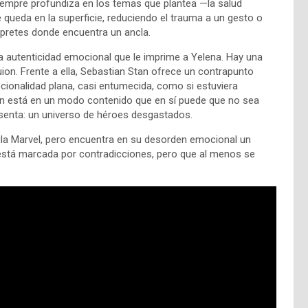
siempre profundiza en los temas que plantea —la salud
 queda en la superficie, reduciendo el trauma a un gesto o
érpretes donde encuentra un ancla.
a autenticidad emocional que le imprime a Yelena. Hay una
uion. Frente a ella, Sebastian Stan ofrece un contrapunto
ionalidad plana, casi entumecida, como si estuviera
an está en un modo contenido que en sí puede que no sea
resenta: un universo de héroes desgastados.
mula Marvel, pero encuentra en su desorden emocional un
y está marcada por contradicciones, pero que al menos se