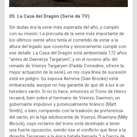
05. La Casa del Dragón (Serie de TV)
Sin dudas era la serie más esperada del año, y cumplió
con su misión. La precuela de la serie más importante de
los últimos veinte años tenía el cometido de estar a la
altura del legado que cosecha y sinceramente cumple con
ese detalle. La Casa del Dragón está ambientada 172 años
“antes de Daenerys Targaryen”, y en el noveno año del
reinado de Viserys Targaryen (Paddy Considine, ofrece la
mejor actuación de la serie), un rey cuya línea de sucesión
está en peligro. Su esposa Aemma (Sian Brooke) está
embarazada, aunque no hay garantía de que dé a luz a un
heredero varón. Si no lo hace, entonces el Trono de Hierro
recaerá, bien sobre el hermano de Viserys, Daemon, un
gobernante impulsivo y potencialmente tiránico (Matt
Smith); o bien, rompiendo con la tradición de preferencia
del varón, en la hija adolescente de Viserys, Rhaenyra (Milly
Alcock), cuyo reclamo del trono está destinado a tener
una fuerte oposición, siendo ese el conflicto que lleve a la
dinastía Targaryen a la épica batalla llamada “La Danza de