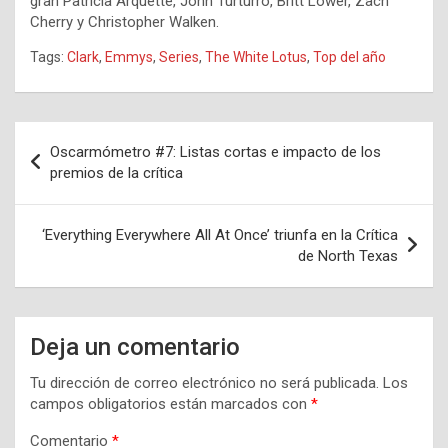
gran
Patricia Arquette,
John Turturro,
Britt Lower,
Zach
Cherry y
Christopher Walken.
Tags:
Clark
,
Emmys
,
Series
,
The White Lotus
,
Top del año
Navegación
Oscarmómetro #7: Listas cortas e impacto de los
de
premios de la crítica
entradas
‘Everything Everywhere All At Once’ triunfa en la Crítica
de North Texas
Deja un comentario
Tu dirección de correo electrónico no será publicada.
Los
campos obligatorios están marcados con
*
Comentario
*