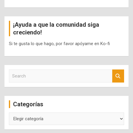
¡Ayuda a que la comunidad siga
creciendo!
Si te gusta lo que hago, por favor apóyame en Ko-fi
S
e
a
r
c
Categorías
h
Categorías