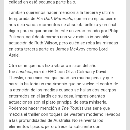
calidad en está segunda parte bajo.
También queremos hacer mención a la tercera y última
temporada de
His Dark Materials,
que en su épico cierre
nos deja varios momentos de absoluta belleza y un final
digno para seguir amando este universo creado por Philip
Pullman, aquí destacamos una vez más la impecable
actuación de Ruth Wilson, pero quién se roba las miradas
en esta tercera parte es James McAvoy como Lord
Asriel.
Otra serie que nos hizo vibrar a inicios del año
fue
Landscapers
de HBO con
Olivia Colman y
David
Thewlis, una miniserie que pasó sin mucha pena, y que
narra la historia un matrimonio que se vuelve el centro de
la atención de los medios cuando se hallan dos cuerpos
enterrados en el jardín de su casa. Impresionantes
actuaciones son el plato principal de esta miniserie.
P
odemos hacer mención a
The Tourist
una serie que
mezcla el thriller con toques de western moderno llevados
a las profundidades de Australia. No reinventa los
elementos típicos, pero ofrece lo suficiente con