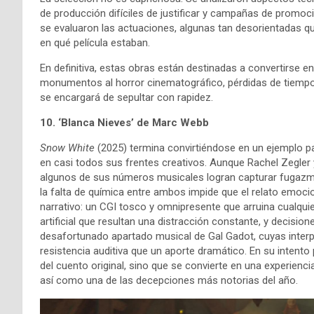
de producción difíciles de justificar y campañas de prom
se evaluaron las actuaciones, algunas tan desorientadas 
en qué película estaban.
En definitiva, estas obras están destinadas a convertirse 
monumentos al horror cinematográfico, pérdidas de tiempo p
se encargará de sepultar con rapidez.
10. ‘
Blanca Nieves’ de Marc Webb
Snow White
(2025) termina convirtiéndose en un ejemplo 
en casi todos sus frentes creativos. Aunque Rachel Zegl
algunos de sus números musicales logran capturar fugazm
la falta de química entre ambos impide que el relato emocio
narrativo: un CGI tosco y omnipresente que arruina cualqu
artificial que resultan una distracción constante, y decisi
desafortunado apartado musical de Gal Gadot, cuyas inter
resistencia auditiva que un aporte dramático. En su intento p
del cuento original, sino que se convierte en una experienc
así como una de las decepciones más notorias del año.