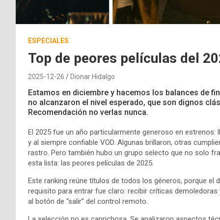
ESPECIALES
Top de peores películas del 2
2025-12-26
Dionar Hidalgo
Estamos en diciembre y hacemos los balances de fin 
no alcanzaron el nivel esperado, que son dignos clási
Recomendación no verlas nunca.
El 2025 fue un año particularmente generoso en estrenos: ll
y al siempre confiable VOD. Algunas brillaron, otras cumpl
rastro. Pero también hubo un grupo selecto que no solo fra
esta lista: las peores películas de 2025.
Este ranking reúne títulos de todos los géneros, porque el 
requisito para entrar fue claro: recibir críticas demoledoras
al botón de “salir” del control remoto.
La selección no es caprichosa. Se analizaron aspectos téc