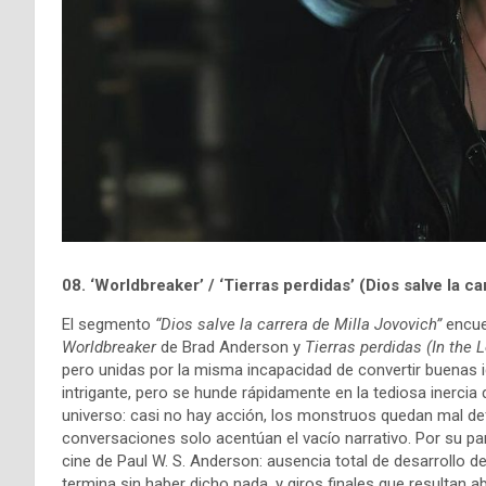
08. ‘Worldbreaker’ / ‘Tierras perdidas’ (Dios salve la c
El segmento
“Dios salve la carrera de Milla Jovovich”
encue
Worldbreaker
de Brad Anderson y
Tierras perdidas (In the 
pero unidas por la misma incapacidad de convertir buenas i
intrigante, pero se hunde rápidamente en la tediosa inercia
universo: casi no hay acción, los monstruos quedan mal def
conversaciones solo acentúan el vacío narrativo. Por su pa
cine de Paul W. S. Anderson: ausencia total de desarrollo 
termina sin haber dicho nada, y giros finales que resultan