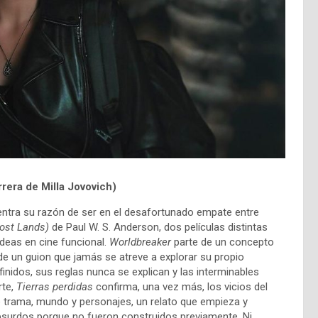
arrera de
Milla Jovovich)
ntra su razón de ser en el desafortunado empate entre
Lost Lands)
de Paul W. S. Anderson, dos películas distintas
deas en cine funcional.
Worldbreaker
parte de un concepto
 de un guion que jamás se atreve a explorar su propio
inidos, sus reglas nunca se explican y las interminables
rte,
Tierras perdidas
confirma, una vez más, los vicios del
de trama, mundo y personajes, un relato que empieza y
 absurdos porque no fueron construidos previamente. Ni