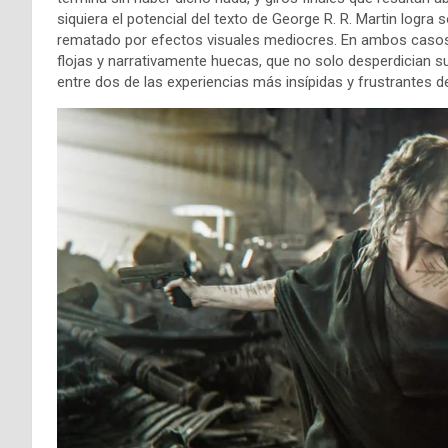
siquiera el potencial del texto de George R. R. Martin logra 
rematado por efectos visuales mediocres. En ambos casos,
flojas y narrativamente huecas, que no solo desperdician 
entre dos de las experiencias más insípidas y frustrantes de