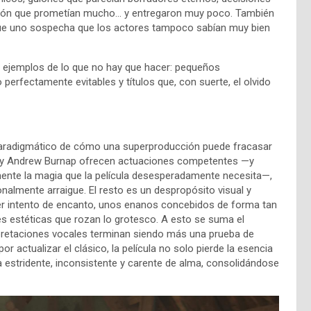
oción que prometían mucho… y entregaron muy poco. También
que uno sospecha que los actores tampoco sabían muy bien
en ejemplos de lo que no hay que hacer: pequeños
erfectamente evitables y títulos que, con suerte, el olvido
paradigmático de cómo una superproducción puede fracasar
er y Andrew Burnap ofrecen actuaciones competentes —y
ente la magia que la película desesperadamente necesita—,
nalmente arraigue. El resto es un despropósito visual y
ier intento de encanto, unos enanos concebidos de forma tan
ones estéticas que rozan lo grotesco. A esto se suma el
pretaciones vocales terminan siendo más una prueba de
or actualizar el clásico, la película no solo pierde la esencia
ia estridente, inconsistente y carente de alma, consolidándose