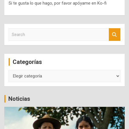
Si te gusta lo que hago, por favor apóyame en Ko-fi
S
e
a
r
c
Categorías
h
Categorías
Noticias