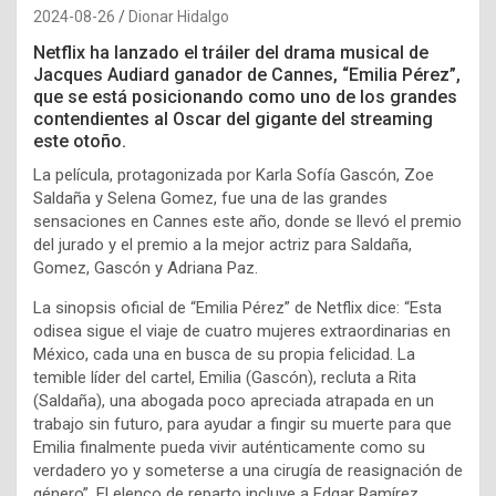
2024-08-26
Dionar Hidalgo
Netflix ha lanzado el tráiler del drama musical de
Jacques Audiard ganador de Cannes, “Emilia Pérez”,
que se está posicionando como uno de los grandes
contendientes al Oscar del gigante del streaming
este otoño.
La película, protagonizada por Karla Sofía Gascón, Zoe
Saldaña y
Selena Gomez
, fue una de las grandes
sensaciones en Cannes este año, donde se llevó el premio
del jurado y el premio a la mejor actriz para Saldaña,
Gomez, Gascón y Adriana Paz.
La sinopsis oficial de “Emilia Pérez” de Netflix dice: “Esta
odisea sigue el viaje de cuatro mujeres extraordinarias en
México, cada una en busca de su propia felicidad. La
temible líder del cartel, Emilia (Gascón), recluta a Rita
(Saldaña), una abogada poco apreciada atrapada en un
trabajo sin futuro, para ayudar a fingir su muerte para que
Emilia finalmente pueda vivir auténticamente como su
verdadero yo y someterse a una cirugía de reasignación de
género”. El elenco de reparto incluye a Edgar Ramírez.