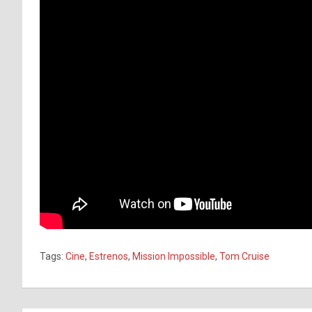
Tags:
Cine
,
Estrenos
,
Mission Impossible
,
Tom Cruise