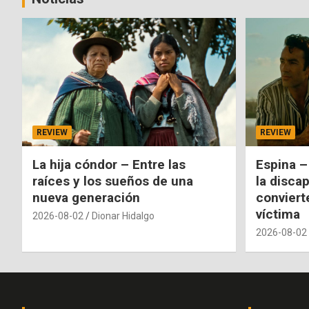
REVIEW
REVIEW
La hija cóndor – Entre las
Espina –
raíces y los sueños de una
la disca
nueva generación
conviert
víctima
2026-08-02
Dionar Hidalgo
2026-08-02