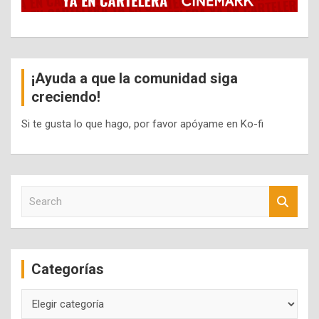
¡Ayuda a que la comunidad siga
creciendo!
Si te gusta lo que hago, por favor apóyame en Ko-fi
S
e
a
r
c
Categorías
h
Categorías