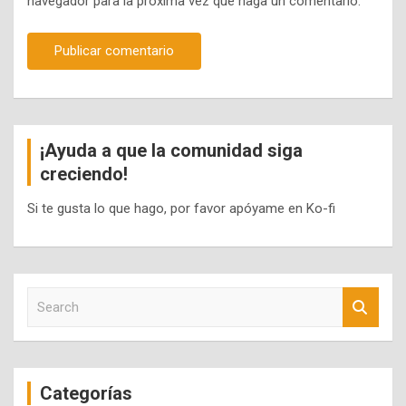
navegador para la próxima vez que haga un comentario.
¡Ayuda a que la comunidad siga
creciendo!
Si te gusta lo que hago, por favor apóyame en Ko-fi
S
e
a
r
c
Categorías
h