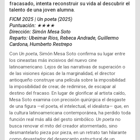
fracasado, intenta reconstruir su vida al descubrir el
talento de una joven alumna.
FICM 2025 | Un poeta
(2025)
Puntuación: ★★★★
Dirección: Simón Mesa Soto
Reparto:
Ubeimar Rios,
Rebeca Andrade,
Guillermo
Cardona,
Humberto Restrepo
Con
Un poeta
, Simón Mesa Soto confirma su lugar entre
los cineastas más incisivos del nuevo cine
latinoamericano. Lejos de las narrativas de superación o
de las visiones épicas de la marginalidad, el director
antioqueño construye una película sobre la imposibilidad:
la imposibilidad de crear, de redimirse, de escapar al
destino del fracaso. En lugar de glorificar al artista caído,
Mesa Soto examina con precisión quirúrgica el desgaste
de una figura —el poeta, el intelectual, el idealista— que, en
la cultura latinoamericana contemporánea, ha perdido toda
función real más allá del gesto simbólico.
Un poeta
no
busca renovar el mito del creador atormentado, sino
desmantelarlo pieza por pieza, en un retrato tan hilarante
como devastador del desencanto estructural de un