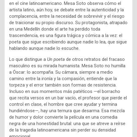
en el cine latinoamericano. Mesa Soto observa cómo el
artista latino, aún hoy, se debate entre la autenticidad y la
complacencia, entre la necesidad de sobrevivir y el riesgo
de traicionar su propio discurso. Su protagonista, atrapado
en una Medellín donde el arte ha perdido toda
trascendencia, es una figura trágica y cómica a la vez: el
poeta que sigue escribiendo aunque nadie lo lea, que sigue
hablando aunque nadie lo escuche.
Lo que distingue a
Un poeta
de otros retratos del fracaso
masculino es su mirada humanista. Mesa Soto no humilla
a Óscar: lo acompaña. Su cámara, siempre a medio
camino entre la ironía y la compasión, entiende que la
torpeza y el error también son formas de resistencia.
Incluso en sus momentos más patéticos —el borracho
que recita versos en un bar vacío, el profesor que pierde el
control en clase, el hombre que cree ayudar y termina
hundiéndose—, hay una ternura que desarma. Esa mezcla
de humor y dolor convierte la película en una comedia
negra de una honestidad brutal: una que se atreve a reírse
de la tragedia latinoamericana sin perder su densidad
emocional.