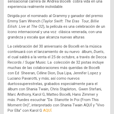
sensacional carrera de Andrea Bocelli cobra vida en una
experiencia realmente inolvidable.
Dirigida por el nominado al Grammy y ganador del premio
Emmy
Sam Wrench
(
Taylor Swift: The Eras Tour
,
Billie
Eilish: Live at The O2
), la película es una celebración de un
ícono internacional y una voz clásica venerada, con una
grandeza y escala que alcanza nuevas alturas.
La celebración del 30 aniversario de Bocelli en la música
continuará con el lanzamiento de su nuevo álbum,
Duets
,
el cual saldrá a la venta el 25 de octubre, a través de Decca
Records / Sugar Music. La colección de 32 pistas incluye
muchas de las colaboraciones más queridas de Bocelli
con Ed Sheeran, Céline Dion, Dua Lipa, Jennifer Lopez y
Luciano Pavarotti, y más; así como nuevos
duetossuperestrelas, grabados especialmente para el
álbum con Shania Twain, Chris Stapleton, Gwen Stefani,
Marc Anthony, Karol G, Matteo Bocelli, Hans Zimmer y
más. Puedes escuchar “Da Stanotte In Poi (From This
Moment On)”, interpretado con Shania Twain AQUÍ y “Vivo
Por Ella” con Karol G
AQUÍ
.