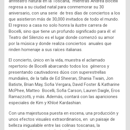
anfiteatro natural en la Toscana, mientras Andrea Bocelli
regresa a su ciudad natal para conmemorar su 30
aniversario, con una serie de tres días de conciertos a los
que asistieron más de 30,000 invitados de todo el mundo.
El regreso a casa no solo honra la ilustre carrera de
Bocelli, sino que tiene un profundo significado para él: el
Teatro del Silenzio es el lugar donde comenzó su amor
por la música y donde realiza conciertos anuales que
rinden homenaje a sus raíces italianas.
El concierto, único en la vida, muestra el aclamado
repertorio de Bocelli abarcando todos los géneros y
presentando cautivadores dúos con superestrellas
mundiales, de la talla de Ed Sheeran, Shania Twain, Jon
Batiste, Brian May, Sofia Vergara, David Foster & Katharine
McPhee, Matteo Bocelli, Sofia Carson, Lauren Daigle, Eros
Ramazzotti, y más. Además, contará con las apariciones
especiales de Kim y Khloé Kardashian.
Con una majestuosa puesta en escena, una producción y
unos efectos visuales extraordinarios, en un paisaje de
belleza inigualable entre las colinas toscanas, la