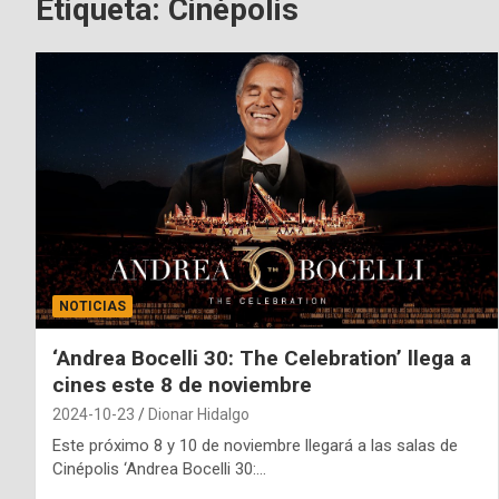
Etiqueta:
Cinépolis
NOTICIAS
‘Andrea Bocelli 30: The Celebration’ llega a
cines este 8 de noviembre
2024-10-23
Dionar Hidalgo
Este próximo 8 y 10 de noviembre llegará a las salas de
Cinépolis ‘Andrea Bocelli 30:…