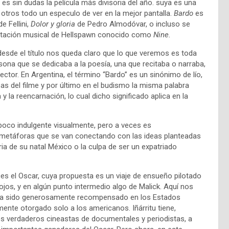
es sin dudas la película más divisoria del año. suya es una
tros todo un especulo de ver en la mejor pantalla.
Bardo
es
de Fellini,
Dolor y
gloria
de Pedro Almodóvar, o incluso se
aptación musical de Hellspawn conocido como
Nine.
 desde el título nos queda claro que lo que veremos es toda
rsona que se dedicaba a la poesía, una que recitaba o narraba,
ctor. En Argentina, el término “Bardo” es un sinónimo de lío,
as del filme y por último en el budismo la misma palabra
a y la reencarnación, lo cual dicho significado aplica en la
poco indulgente visualmente, pero a veces es
 metáforas que se van conectando con las ideas planteadas
oria de su natal México o la culpa de ser un expatriado
es el Oscar, cuya propuesta es un viaje de ensueño pilotado
teojos, y en algún punto intermedio algo de Malick. Aquí nos
 ha sido generosamente recompensado en los Estados
mente otorgado solo a los americanos. Iñárritu tiene,
os verdaderos cineastas de documentales y periodistas, a