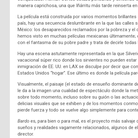
manera caprichosa, una que Iñárritu más tarde reinserta en la
La película está construida por varios momentos brillantes 
país, hay una secuencia deslumbrante en la que las calles s
México: los desaparecidos reclamados por la pobreza y el
hemos visto en muchas películas mexicanas últimamente; o 
con el fantasma de su pobre padre y trata de decirle todas 
Hay una escena astutamente representada en la que Silverio,
vacacional súper rico donde los sirvientes no pueden estar en
inmigración de EE. UU. en LAX se disculpe por decir que c
Estados Unidos “hogar”. Ese último es donde la película p
Visualmente, el paisaje (el estado de ensueño dominante de
le da a la imagen una cualidad de espectáculo donde la met
sobre todo momento, incluso sobre su guión o las actuacio
delicias visuales que se exhiben y de los momentos conmov
pierde fuerza y todo se vuelve algo simplemente para cont
Bardo
es, para bien o para mal, es el proyecto más salvaje 
sueños y realidades vagamente relacionados, algunos de e
director.