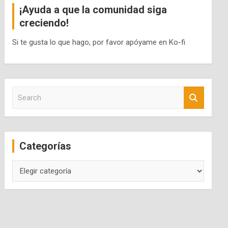
¡Ayuda a que la comunidad siga
creciendo!
Si te gusta lo que hago, por favor apóyame en Ko-fi
S
e
a
r
c
Categorías
h
Categorías