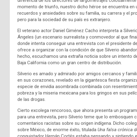
diferencia de los directores de largometrajes colosalmente
momento de triunfo, nuestro dicho héroe se encuentra en u
recuerdos y ansiedades sobre su familia, su carrera y el p
pero para la sociedad de su país es extranjero.
El veterano actor Daniel Giménez Cacho interpreta a Silver
Ángeles (un escenario surrealista y conmovedor al que fin
donde intenta conseguir una entrevista con el presidente de
ofrece a organizar con la condición de que Silverio abando
hecho, escuchamos una extraña noticia sobre un intento 
Baja California como un gran centro de distribución.
Silverio es amado y admirado por amigos cercanos y famil
en sus corazones, revelado en la gigantesca fiesta organ
especie de envidia asombrada combinada con resentimiento 
pobreza y la miseria mexicana para los gringos en sus pelíc
de las drogas.
Cierto excolega rencoroso, que ahora presenta un programa 
para una entrevista, pero Silverio teme que lo embosquen c
comentarios racistas sobre su origen indígena. Dicho cole
sobre México, de enorme éxito, titulada
Una falsa crónica 
conquistador Hernán Cortés estaba pensando y sintiendo e