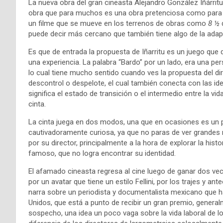
La nueva obra del gran cineasta Alejandro González Iñárritu 
obra que para muchos es una obra pretenciosa como para o
un filme que se mueve en los terrenos de obras como
8 ½
puede decir más cercano que también tiene algo de la ad
Es que de entrada la propuesta de Iñarritu es un juego que
una experiencia. La palabra “Bardo” por un lado, era una pe
lo cual tiene mucho sentido cuando ves la propuesta del dire
descontrol o despelote, el cual también conecta con las ide
significa el estado de transición o el intermedio entre la vid
cinta.
La cinta juega en dos modos, una que en ocasiones es un 
cautivadoramente curiosa, ya que no paras de ver grandes
por su director, principalmente a la hora de explorar la hist
famoso, que no logra encontrar su identidad.
El afamado cineasta regresa al cine luego de ganar dos vec
por un avatar que tiene un estilo Fellini, por los trajes y an
narra sobre un periodista y documentalista mexicano que
Unidos, que está a punto de recibir un gran premio, general
sospecho, una idea un poco vaga sobre la vida laboral de l