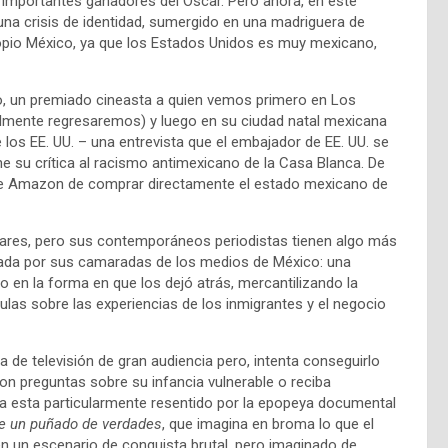
 importantes ganadores del Oscar. Pero ahora, en este
na crisis de identidad, sumergido en una madriguera de
ropio México, ya que los Estados Unidos es muy mexicano,
io, un premiado cineasta a quien vemos primero en Los
almente regresaremos) y luego en su ciudad natal mexicana
 los EE. UU. – una entrevista que el embajador de EE. UU. se
ne su crítica al racismo antimexicano de la Casa Blanca. De
de Amazon de comprar directamente el estado mexicano de
iares, pero sus contemporáneos periodistas tienen algo más
izada por sus camaradas de los medios de México: una
en la forma en que los dejó atrás, mercantilizando la
ulas sobre las experiencias de los inmigrantes y el negocio
de televisión de gran audiencia pero, intenta conseguirlo
on preguntas sobre su infancia vulnerable o reciba
ga esta particularmente resentido por la epopeya documental
de un puñado de verdades
, que imagina en broma lo que el
n un escenario de conquista brutal, pero imaginado de