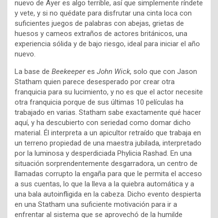
nuevo de Ayer es algo terrible, así que simplemente ríndete
y vete, y si no quédate para disfrutar una cinta loca con
suficientes juegos de palabras con abejas, grietas de
huesos y cameos extraños de actores británicos, una
experiencia sólida y de bajo riesgo, ideal para iniciar el año
nuevo.
La base de
Beekeeper
es
John Wick
, solo que con Jason
Statham quien parece desesperado por crear otra
franquicia para su lucimiento, y no es que el actor necesite
otra franquicia porque de sus últimas 10 películas ha
trabajado en varias. Statham sabe exactamente qué hacer
aquí, y ha descubierto con seriedad como domar dicho
material. Él interpreta a un apicultor retraído que trabaja en
un terreno propiedad de una maestra jubilada, interpretado
por la luminosa y desperdiciada Phylicia Rashad. En una
situación sorprendentemente desgarradora, un centro de
llamadas corrupto la engaña para que le permita el acceso
a sus cuentas, lo que la lleva a la quiebra automática y a
una bala autoinfligida en la cabeza. Dicho evento despierta
en una Statham una suficiente motivación para ir a
enfrentar al sistema que se aprovechó de la humilde