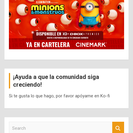
¡Ayuda a que la comunidad siga
creciendo!
Si te gusta lo que hago, por favor apóyame en Ko-fi
S
e