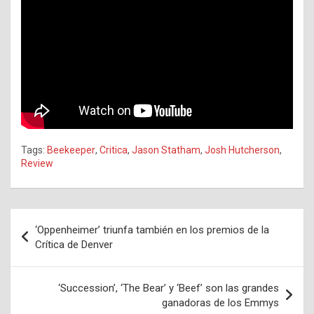
Tags:
Beekeeper
,
Critica
,
Jason Statham
,
Josh Hutcherson
,
Review
Navegación
‘Oppenheimer’ triunfa también en los premios de la
de
Crítica de Denver
entradas
‘Succession’, ‘The Bear’ y ‘Beef’ son las grandes
ganadoras de los Emmys