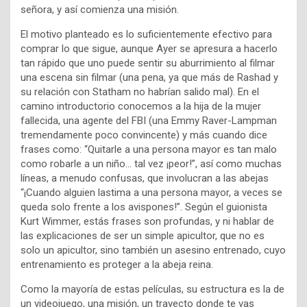
señora, y así comienza una misión.
El motivo planteado es lo suficientemente efectivo para
comprar lo que sigue, aunque Ayer se apresura a hacerlo
tan rápido que uno puede sentir su aburrimiento al filmar
una escena sin filmar (una pena, ya que más de Rashad y
su relación con Statham no habrían salido mal). En el
camino introductorio conocemos a la hija de la mujer
fallecida, una agente del FBI (una Emmy Raver-Lampman
tremendamente poco convincente) y más cuando dice
frases como: “Quitarle a una persona mayor es tan malo
como robarle a un niño… tal vez ¡peor!”, así como muchas
líneas, a menudo confusas, que involucran a las abejas
“¡Cuando alguien lastima a una persona mayor, a veces se
queda solo frente a los avispones!”. Según el guionista
Kurt Wimmer, estás frases son profundas, y ni hablar de
las explicaciones de ser un simple apicultor, que no es
solo un apicultor, sino también un asesino entrenado, cuyo
entrenamiento es proteger a la abeja reina.
Como la mayoría de estas películas, su estructura es la de
un videojuego, una misión, un trayecto donde te vas