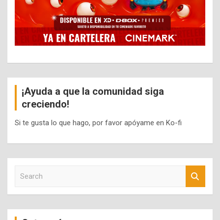
¡Ayuda a que la comunidad siga
creciendo!
Si te gusta lo que hago, por favor apóyame en Ko-fi
S
e
a
r
c