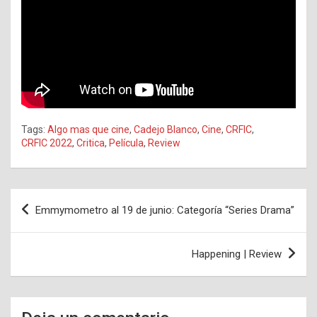
Tags:
Algo mas que cine
,
Cadejo Blanco
,
Cine
,
CRFIC
,
CRFIC 2022
,
Critica
,
Película
,
Review
Navegación
Emmymometro al 19 de junio: Categoría “Series Drama”
de
entradas
Happening | Review