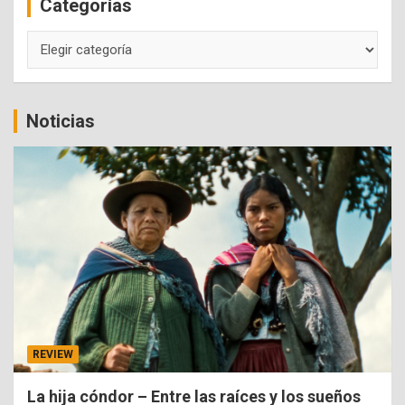
Categorías
h
Categorías
Noticias
REVIEW
La hija cóndor – Entre las raíces y los sueños