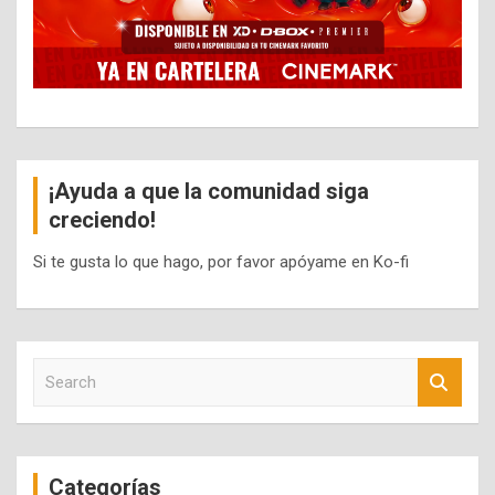
¡Ayuda a que la comunidad siga
creciendo!
Si te gusta lo que hago, por favor apóyame en Ko-fi
S
e
a
r
c
Categorías
h