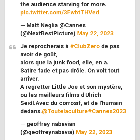
the audience starving for more.
pic.twitter.com/3FwbtTHVed
— Matt Neglia @Cannes
(@NextBestPicture)
May 22, 2023
Je reprocherais à
#ClubZero
de pas
avoir de goût,
alors que la junk food, elle, en a.
Satire fade et pas drôle. On voit tout
arriver.
A regretter Little Joe et son mystère,
ou les meilleurs films d'Ulrich
Seidl.Avec du corrosif, et de l'humain
dedans.
@Toutelaculture
#Cannes2023
— geoffrey nabavian
(@geoffreynabavia)
May 22, 2023