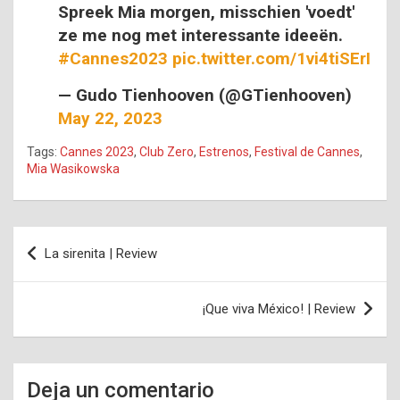
Spreek Mia morgen, misschien 'voedt'
ze me nog met interessante ideeën.
#Cannes2023
pic.twitter.com/1vi4tiSErI
— Gudo Tienhooven (@GTienhooven)
May 22, 2023
Tags:
Cannes 2023
,
Club Zero
,
Estrenos
,
Festival de Cannes
,
Mia Wasikowska
Navegación
La sirenita | Review
de
entradas
¡Que viva México! | Review
Deja un comentario