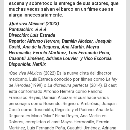
escena y sobre todo la entrega de sus actores, que
muchas veces salvan el barco en un filme que se
alarga innecesariamente.
¡Qué viva México! (2023)
Puntuación: ★★★
Dirección: Luis Estrada
Reparto:
Alfonso Herrera, Damián Alcázar, Joaquín
Cosió, Ana de la Reguera, Ana Martín, Mayra
Hermosillo, Fermín Martínez, Luis Fernando Peña,
Cuauhtli Jiménez, Adriana Louvier y Vico Escorcia.
Disponible: Netflix
¡Que viva México!
(2022) Es la nueva cinta del director
mexicano, Luis Estrada conocido por filmes como
La ley
de Herodes
(1999) o
La dictadura perfecta
(2014). El cast
está conformado Alfonso Herrera
como Pancho
Francisco Reyes, Damián Alcázar el cual hace varios
personajes como Rosendo, Regino o Ambrósio, Joaquín
Cosió como Rosendito, Reginito y el Padrino, Ana de la
Reguera es Maria “Mari” Elena Reyes, Ana Martín es
Dolores, completan el cast Mayra Hermosillo, Fermín
Martínez, Luis Fernando Peña, Cuauhtli Jiménez, Adriana