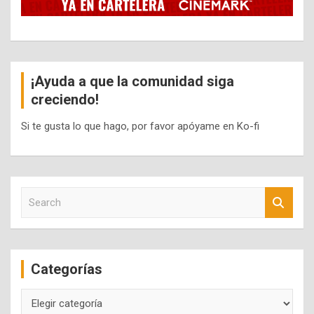
¡Ayuda a que la comunidad siga
creciendo!
Si te gusta lo que hago, por favor apóyame en Ko-fi
S
e
a
r
c
Categorías
h
Categorías