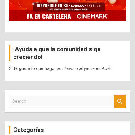
¡Ayuda a que la comunidad siga
creciendo!
Si te gusta lo que hago, por favor apóyame en Ko-fi
S
e
a
r
c
Categorías
h