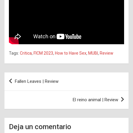
Tags:
Critica
,
FICM 2023
,
How to Have Sex
,
MUBI
,
Review
Navegación
Fallen Leaves | Review
de
entradas
El reino animal | Review
Deja un comentario