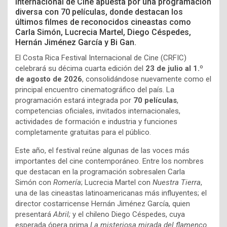
Internacional de Cine apuesta por una programación
diversa con 70 películas, donde destacan los
últimos filmes de reconocidos cineastas como
Carla Simón, Lucrecia Martel, Diego Céspedes,
Hernán Jiménez García y Bi Gan.
El Costa Rica Festival Internacional de Cine (CRFIC)
celebrará su décima cuarta edición del
23 de julio al 1.º
de agosto de 2026
, consolidándose nuevamente como el
principal encuentro cinematográfico del país. La
programación estará integrada por
70 películas
,
competencias oficiales, invitados internacionales,
actividades de formación e industria y funciones
completamente gratuitas para el público.
Este año, el festival reúne algunas de las voces más
importantes del cine contemporáneo. Entre los nombres
que destacan en la programación sobresalen Carla
Simón con
Romería
; Lucrecia Martel con
Nuestra Tierra
,
una de las cineastas latinoamericanas más influyentes; el
director costarricense Hernán Jiménez García, quien
presentará
Abril;
y el chileno Diego Céspedes, cuya
esperada ópera prima
La misteriosa mirada del flamenco