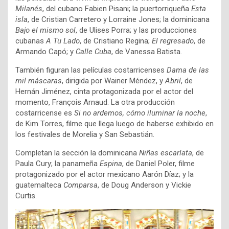
Milanés
, del cubano Fabien Pisani; la puertorriqueña
Esta
isla
, de Cristian Carretero y Lorraine Jones; la dominicana
Bajo el mismo sol
, de Ulises Porra; y las producciones
cubanas
A Tu Lado
, de Cristiano Regina;
El regresado
, de
Armando Capó; y
Calle Cuba
, de Vanessa Batista.
También figuran las películas costarricenses
Dama de las
mil máscaras
, dirigida por Wainer Méndez, y
Abril
, de
Hernán Jiménez, cinta protagonizada por el actor del
momento, François Arnaud. La otra producción
costarricense es
Si no ardemos, cómo iluminar la noche
,
de Kim Torres, filme que llega luego de haberse exhibido en
los festivales de Morelia y San Sebastián.
Completan la sección la dominicana
Niñas escarlata
, de
Paula Cury; la panameña
Espina
, de Daniel Poler, filme
protagonizado por el actor mexicano Aarón Díaz; y la
guatemalteca
Comparsa
, de Doug Anderson y Vickie
Curtis.