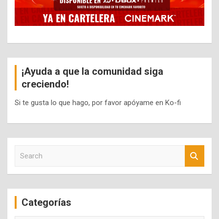
¡Ayuda a que la comunidad siga
creciendo!
Si te gusta lo que hago, por favor apóyame en Ko-fi
S
e
a
r
c
Categorías
h