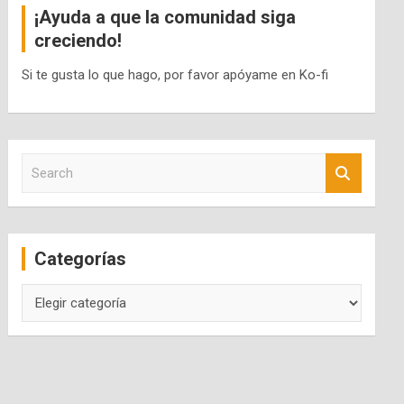
¡Ayuda a que la comunidad siga
creciendo!
Si te gusta lo que hago, por favor apóyame en Ko-fi
S
e
a
r
c
Categorías
h
Categorías