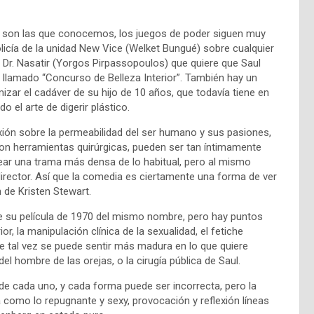
 son las que conocemos, los juegos de poder siguen muy
olicía de la unidad New Vice (Welket Bungué) sobre cualquier
al Dr. Nasatir (Yorgos Pirpassopoulos) que quiere que Saul
. llamado “Concurso de Belleza Interior”. También hay un
ar el cadáver de su hijo de 10 años, que todavía tiene en
 el arte de digerir plástico.
xión sobre la permeabilidad del ser humano y sus pasiones,
on herramientas quirúrgicas, pueden ser tan íntimamente
rear una trama más densa de lo habitual, pero al mismo
irector. Así que la comedia es ciertamente una forma de ver
n de Kristen Stewart.
de su película de 1970 del mismo nombre, pero hay puntos
r, la manipulación clínica de la sexualidad, el fetiche
ue tal vez se puede sentir más madura en lo que quiere
 hombre de las orejas, o la cirugía pública de Saul.
e de cada uno, y cada forma puede ser incorrecta, pero la
 a como lo repugnante y sexy, provocación y reflexión líneas