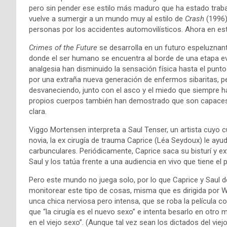
pero sin pender ese estilo más maduro que ha estado trab
vuelve a sumergir a un mundo muy al estilo de
Crash
(1996)
personas por los accidentes automovilísticos. Ahora en esta
Crimes of the Future
se desarrolla en un futuro espeluznan
donde el ser humano se encuentra al borde de una etapa e
analgesia han disminuido la sensación física hasta el punt
por una extraña nueva generación de enfermos sibaritas, p
desvaneciendo, junto con el asco y el miedo que siempre 
propios cuerpos también han demostrado que son capaces 
clara.
Viggo Mortensen interpreta a Saul Tenser, un artista cuyo 
novia, la ex cirugía de trauma Caprice (Léa Seydoux) le ay
carbunculares. Periódicamente, Caprice saca su bisturí y 
Saul y los tatúa frente a una audiencia en vivo que tiene el 
Pero este mundo no juega solo, por lo que Caprice y Saul d
monitorear este tipo de cosas, misma que es dirigida por Wi
unca chica nerviosa pero intensa, que se roba la película c
que “la cirugía es el nuevo sexo” e intenta besarlo en ot
en el viejo sexo”. (Aunque tal vez sean los dictados del viej