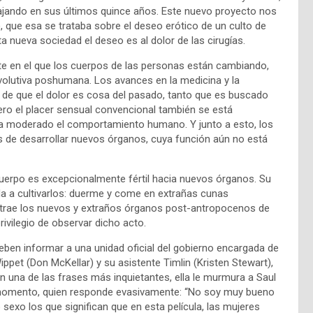
ajando en sus últimos quince años. Este nuevo proyecto nos
, que esa se trataba sobre el deseo erótico de un culto de
 nueva sociedad el deseo es al dolor de las cirugías.
te en el que los cuerpos de las personas están cambiando,
volutiva poshumana. Los avances en la medicina y la
o de que el dolor es cosa del pasado, tanto que es buscado
ero el placer sensual convencional también se está
ha moderado el comportamiento humano. Y junto a esto, los
de desarrollar nuevos órganos, cuya función aún no está
cuerpo es excepcionalmente fértil hacia nuevos órganos. Su
uda a cultivarlos: duerme y come en extrañas cunas
extrae los nuevos y extraños órganos post-antropocenos de
privilegio de observar dicho acto.
eben informar a una unidad oficial del gobierno encargada de
ppet (Don McKellar) y su asistente Timlin (Kristen Stewart),
on una de las frases más inquietantes, ella le murmura a Saul
ro momento, quien responde evasivamente: “No soy muy bueno
o sexo los que significan que en esta película, las mujeres