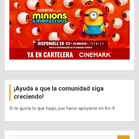
¡Ayuda a que la comunidad siga
creciendo!
Si te gusta lo que hago, por favor apóyame en Ko-fi
S