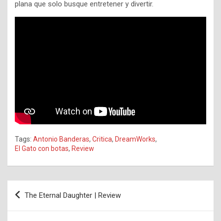
plana que solo busque entretener y divertir.
Tags:
Antonio Banderas
,
Critica
,
DreamWorks
,
El Gato con botas
,
Review
Navegación
The Eternal Daughter | Review
de
entradas