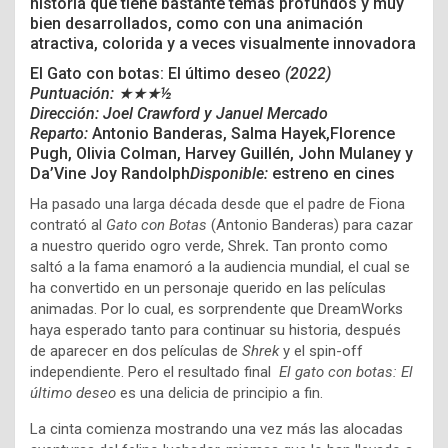
historia que tiene bastante temas profundos y muy
bien desarrollados, como con una animación
atractiva, colorida y a veces visualmente innovadora
El Gato con botas: El último deseo
(2022)
Puntuación: ★★★½
Dirección:
Joel Crawford y
Januel Mercado
Reparto:
Antonio Banderas, Salma Hayek,Florence
Pugh, Olivia Colman, Harvey Guillén, John Mulaney y
Da’Vine Joy Randolph
Disponible:
estreno en cines
Ha pasado una larga década desde que el padre de Fiona
contrató al
Gato con Botas
(Antonio Banderas) para cazar
a nuestro querido ogro verde, Shrek
.
Tan pronto como
saltó a la fama enamoró a la audiencia mundial, el cual se
ha convertido en un personaje querido en las películas
animadas. Por lo cual, es sorprendente que DreamWorks
haya esperado tanto para continuar su historia, después
de aparecer en dos películas de
Shrek
y el spin-off
independiente. Pero el resultado final
El gato con botas: El
último deseo
es una delicia de principio a fin.
La cinta comienza mostrando una vez más las alocadas