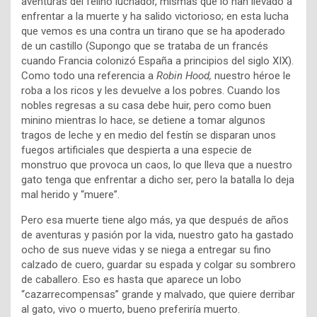
aventuras del felino luchador, mismas que lo han llevado a
enfrentar a la muerte y ha salido victorioso; en esta lucha
que vemos es una contra un tirano que se ha apoderado
de un castillo (Supongo que se trataba de un francés
cuando Francia colonizó España a principios del siglo XIX).
Como todo una referencia a
Robin Hood,
nuestro héroe le
roba a los ricos y les devuelve a los pobres. Cuando los
nobles regresas a su casa debe huir, pero como buen
minino mientras lo hace, se detiene a tomar algunos
tragos de leche y en medio del festín se disparan unos
fuegos artificiales que despierta a una especie de
monstruo que provoca un caos, lo que lleva que a nuestro
gato tenga que enfrentar a dicho ser, pero la batalla lo deja
mal herido y “muere”.
Pero esa muerte tiene algo más, ya que después de años
de aventuras y pasión por la vida, nuestro gato ha gastado
ocho de sus nueve vidas y se niega a entregar su fino
calzado de cuero, guardar su espada y colgar su sombrero
de caballero. Eso es hasta que aparece un lobo
“cazarrecompensas” grande y malvado, que quiere derribar
al gato, vivo o muerto, bueno preferiría muerto.