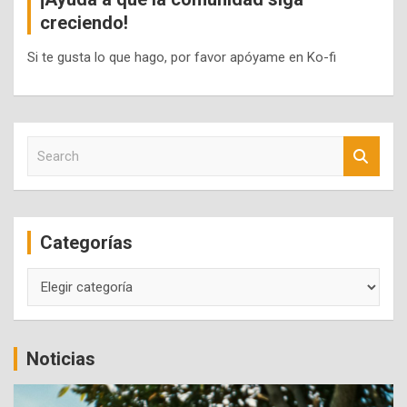
creciendo!
Si te gusta lo que hago, por favor apóyame en Ko-fi
S
e
a
r
c
Categorías
h
Categorías
Noticias