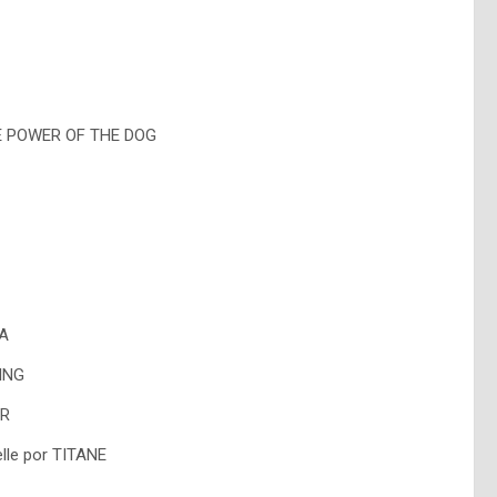
HE POWER OF THE DOG
LA
SING
ER
lle por TITANE